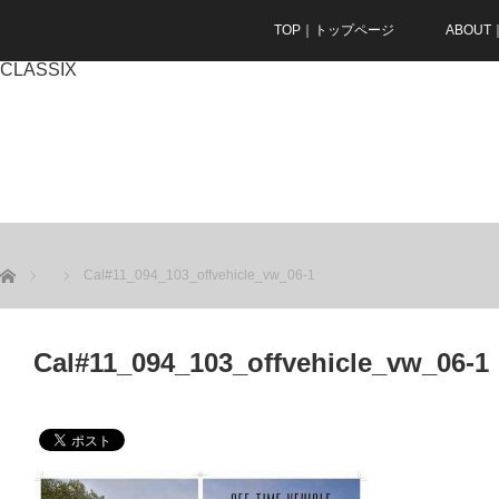
TOP｜トップページ
ABOU
CLASSIX
ホーム
Cal#11_094_103_offvehicle_vw_06-1
Cal#11_094_103_offvehicle_vw_06-1