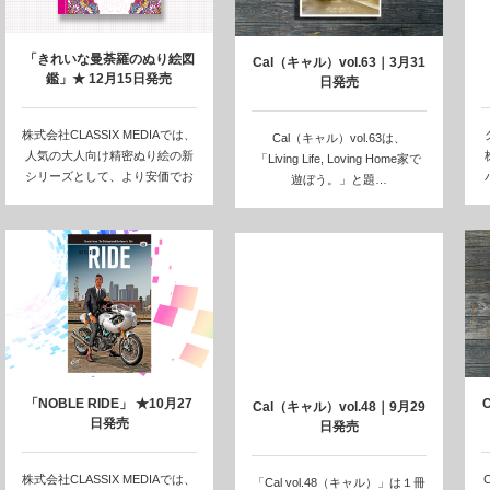
「きれいな曼荼羅のぬり絵図
Cal（キャル）vol.63｜3月31
鑑」★ 12月15日発売
日発売
株式会社CLASSIX MEDIAでは、
Cal（キャル）vol.63は、
人気の大人向け精密ぬり絵の新
「Living Life, Loving Home家で
シリーズとして、より安価でお
遊ぼう。」と題…
手軽…
「NOBLE RIDE」 ★10月27
Cal（キャル）vol.48｜9月29
日発売
日発売
株式会社CLASSIX MEDIAでは、
「Cal vol.48（キャル）」は１冊