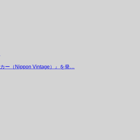
…
（Nippon Vintage）』を発…