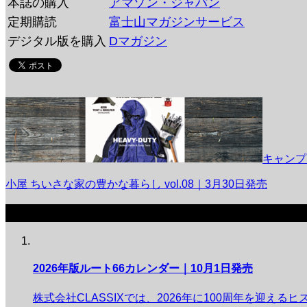
本誌の購入
アマゾン・ジャパン
定期購読
富士山マガジンサービス
デジタル版を購入
Dマガジン
キャンプグ
小屋 ちいさな家の豊かな暮らし vol.08｜3月30日発売
関連記事
2026年版ルート66カレンダー｜10月1日発売
株式会社CLASSIXでは、2026年に100周年を迎える