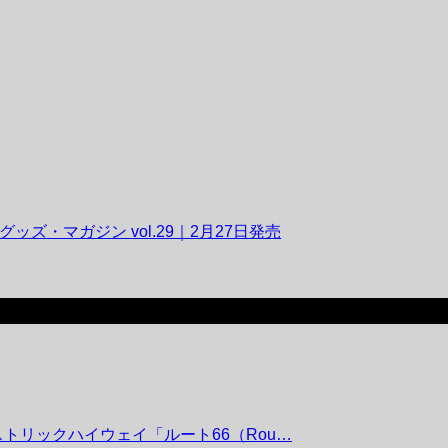
ッズ・マガジン vol.29｜2月27日発売
ヒストリックハイウェイ「ルート66（Rou…