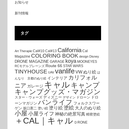
お知らせ
新刊情報
タグ
California
Cal#10
Cal#13
Cal
Art Therapie
COLORING BOOK
Magazine
design
Disney
koya
DRONE MAGAZINE
GARAGE
MOONEYES
Route 66
STAR WARS
RCモデルプレーンズ
vanlife
TINYHOUSE
VW
ぬり絵
UAV
は
カリフォル
インテリア
んなり 京都のぬり絵
キャル
キャンプ
ニア
ガレージ
キャンプグッズ・マガジン
ディズニー
ドロ
スター・ウォーズ
ドローン
デザイン
バンライフ
ーンマガジン
フォルクスワー
塗絵
塗り絵
大人のぬり絵
ゲン
坂口憲二
塗い絵
小屋
小屋ライフ
神秘の絶景写真
精密塗絵
＋CAL｜キャル
ＤRONE