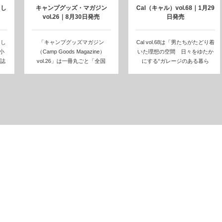
らし
キャンプグッズ・マガジン
Cal（キャル）vol.68｜1月29
vol.26｜8月30日発売
日発売
らし
「キャンプグッズマガジン
Cal vol.68は「男たちがたどり着
小
（Camp Goods Magazine）
いた理想の空間 日々をゆたか
誌
vol.26」は一冊丸ごと「全国
にする“ガレージのある暮ら
の…
し”」…