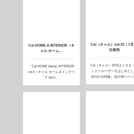
Cal（キャル）vol.35｜7月
Cal HOME & INTERIOR（キ
日発売
ャル ホーム…
Cal（キャル）35号はトヨタ
「Cal HOME &amp; INTERIOR
ンドクルーザーをはじめとし
vol.4（キャル ホーム＆インテリ
SUVの大特集。合計80ペー
ア Vol.4…
わたっ…