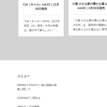
小屋 小さな家の豊かな暮
Cal（キャル）vol.43｜11月
vol.04｜3月30日発売
30日発売
「小屋 小さな家の豊かな暮
「Cal（キャル）vol.43」は11月
vol.04」は、国内外の素敵な
30日（火）発売！今号の特集
屋を取り上げた数少ない専門
は、森の中で暮らしたい「…
のひと…
メニュー
PRIVACY POLICY｜個人情報の収
集に関して
CONTACT｜問合せ
ABOUT｜会社概要