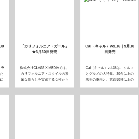
30
「カリフォルニア・ガール」
Cal（キャル）vol.36｜9月30
★3月30日発売
日発売
・ラ
株式会社CLASSIX MEDIAでは、
Cal（キャル）vol.36は、クルマ
た
カリフォルニア・スタイルの素
とグルメの大特集。30台以上の
ジに
敵な暮らしを実践する女性たち
珠玉の車両と、東西50軒以上の
のラ…
バ…