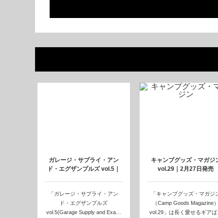
ガレージ・サプライ・アン
キャンプグッズ・マガジ
ド・エグザンプルズ vol.5｜
vol.29｜2月27日発売
12月1…
「ガレージ・サプライ・アン
「キャンプグッズ・マガジ
ド・エグザンプルズ
（Camp Goods Magazine
vol.5(Garage Supply and Exa…
vol.29」は長く愛せるギアば