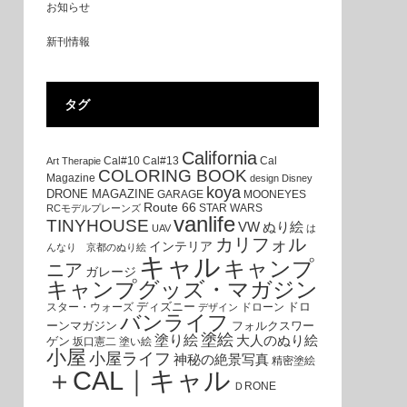
お知らせ
新刊情報
タグ
California
Cal#10
Cal#13
Cal
Art Therapie
COLORING BOOK
Magazine
design
Disney
koya
DRONE MAGAZINE
GARAGE
MOONEYES
Route 66
STAR WARS
RCモデルプレーンズ
vanlife
TINYHOUSE
VW
ぬり絵
UAV
は
カリフォル
インテリア
んなり 京都のぬり絵
キャル
キャンプ
ニア
ガレージ
キャンプグッズ・マガジン
ディズニー
ドロ
スター・ウォーズ
ドローン
デザイン
バンライフ
ーンマガジン
フォルクスワー
塗絵
塗り絵
大人のぬり絵
ゲン
坂口憲二
塗い絵
小屋
小屋ライフ
神秘の絶景写真
精密塗絵
＋CAL｜キャル
ＤRONE