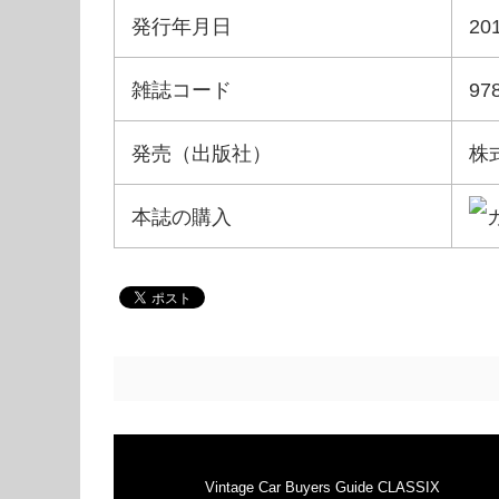
発行年月日
2
雑誌コード
97
発売（出版社）
株
本誌の購入
Vintage Car Buyers Guide CLASSIX