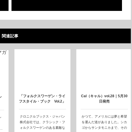
タイル) vol.2」★2月27日発売
関連記事
「フォルクスワーゲン・ライ
Cal（キャル）vol.28｜5月30
ン
フスタイル・ブック Vol.2」
日発売
★7…
クロニクルブックス・ジャパン
かつて、アメリカには夢と希望
ン
株式会社では、クラシック・フ
を運んだ道がありました。シカ
）
ォルクスワーゲンのある素敵な
ゴからサンタモニカまで、その
…