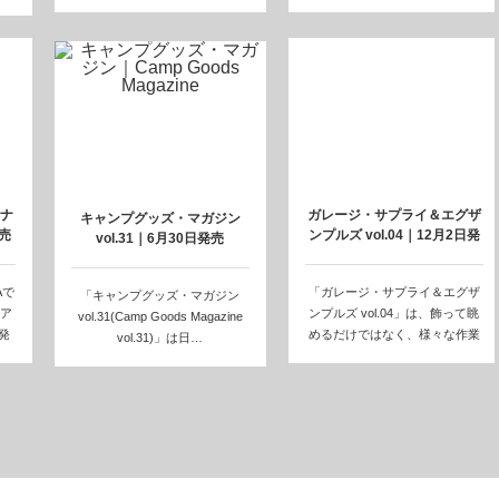
暮らしをテーマに…
距離2448mi…
ナ
ガレージ・サプライ＆エグザ
キャンプグッズ・マガジン
売
ンプルズ vol.04｜12月2日発
vol.31｜6月30日発売
売…
Aで
「ガレージ・サプライ＆エグザ
「キャンプグッズ・マガジン
ア
ンプルズ vol.04」は、飾って眺
vol.31(Camp Goods Magazine
発
めるだけではなく、様々な作業
vol.31)」は日…
をしたり…