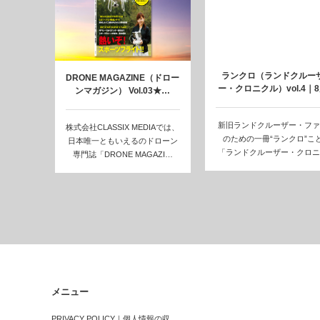
ランクロ（ランドクルー
DRONE MAGAZINE（ドロー
ー・クロニクル）vol.4｜
ンマガジン） Vol.03★…
29日発…
新旧ランドクルーザー・ファ
株式会社CLASSIX MEDIAでは、
のための一冊“ランクロ”こ
日本唯一ともいえるのドローン
「ランドクルーザー・クロニ
専門誌「DRONE MAGAZI…
ル vol.4」…
メニュー
PRIVACY POLICY｜個人情報の収