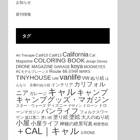
お知らせ
新刊情報
タグ
California
Cal#10
Cal#13
Cal
Art Therapie
COLORING BOOK
Magazine
design
Disney
koya
DRONE MAGAZINE
GARAGE
MOONEYES
Route 66
STAR WARS
RCモデルプレーンズ
vanlife
TINYHOUSE
VW
ぬり絵
UAV
は
カリフォル
インテリア
んなり 京都のぬり絵
キャル
キャンプ
ニア
ガレージ
キャンプグッズ・マガジン
ディズニー
ドロ
スター・ウォーズ
ドローン
デザイン
バンライフ
ーンマガジン
フォルクスワー
塗絵
塗り絵
大人のぬり絵
ゲン
坂口憲二
塗い絵
小屋
小屋ライフ
神秘の絶景写真
精密塗絵
＋CAL｜キャル
ＤRONE