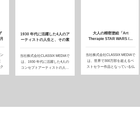
ザ
大人の精密塗絵「Art
1930 年代に活躍した4人のア
8月
Therapie STAR WARS /…
ーティストの人生と、その素
晴らし…
ン
当社株式会社CLASSIX MEDIAで
当社株式会社CLASSIX MEDIAで
と
は、世界で300万部を超えるベ
は、1930 年代に活躍した4人の
ク
ストセラー作品となっている仏
コンセプトアーティストの人…
ア…