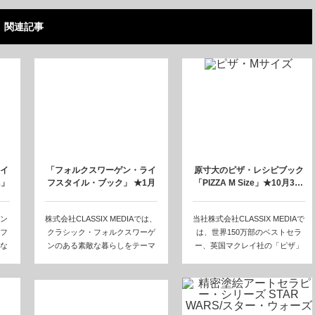
関連記事
イ
「フォルクスワーゲン・ライ
原寸大のピザ・レシピブック
2」
フスタイル・ブック」 ★1月
「PIZZA M Size」★10月3…
30日発売…
ン
株式会社CLASSIX MEDIAでは、
当社株式会社CLASSIX MEDIAで
フ
クラシック・フォルクスワーゲ
は、世界150万部のベストセラ
な
ンのある素敵な暮らしをテーマ
ー、英国マクレイ社の「ピザ」
にし…
シ…