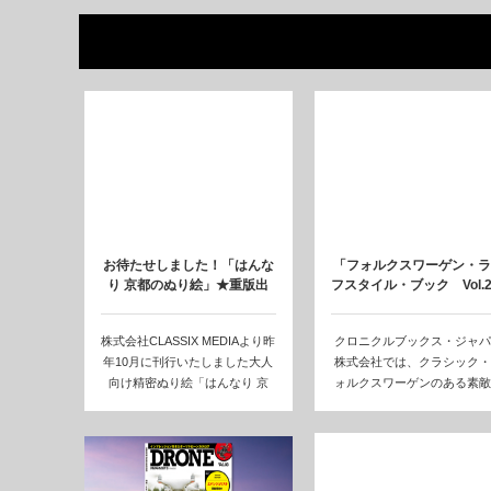
お待たせしました！「はんな
「フォルクスワーゲン・ラ
り 京都のぬり絵」★重版出
フスタイル・ブック Vol.
来!! 2月…
★7…
株式会社CLASSIX MEDIAより昨
クロニクルブックス・ジャパ
年10月に刊行いたしました大人
株式会社では、クラシック・
向け精密ぬり絵「はんなり 京
ォルクスワーゲンのある素敵
都…
暮らしをテーマに…