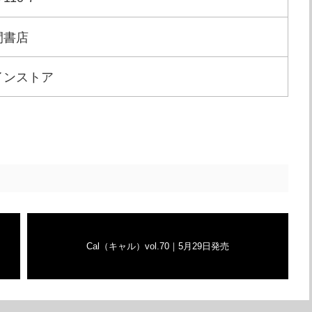
間書店
インストア
Cal（キャル）vol.70｜5月29日発売