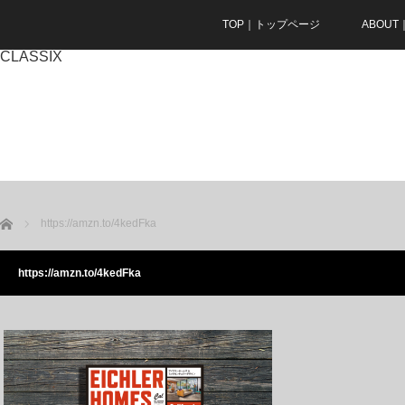
TOP｜トップページ
ABOU
CLASSIX
ホーム
https://amzn.to/4kedFka
https://amzn.to/4kedFka