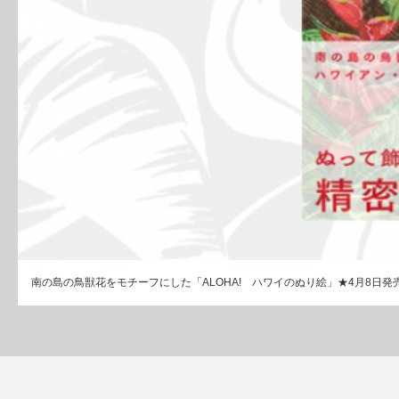
南の島の鳥獣花をモチーフにした「ALOHA! ハワイのぬり絵」★4月8日発