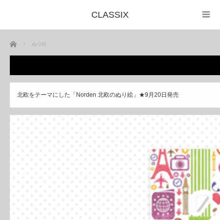
CLASSIX
ホーム
ぬり絵
北欧をテーマにした「Norden 北欧のぬり絵」★9月20日発売