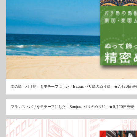
南の島「バリ島」をモチーフにした「Bagus バリ島のぬり絵」★7月20日発
フランス・パリをモチーフにした「Bonjour パリのぬり絵」★6月20日発売