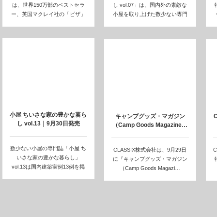
は、世界150万部のベストセラ
し vol.07」は、国内外の素敵な
ー、英国マクレイ社の「ピザ」
小屋を取り上げた数少ない専門
シ…
誌のひ…
小屋 ちいさな家の豊かな暮ら
キャンプグッズ・マガジン
し vol.13｜9月30日発売
（Camp Goods Magazine…
数少ない小屋の専門誌「小屋 ち
CLASSIX株式会社は、9月29日
C
いさな家の豊かな暮らし」
に『キャンプグッズ・マガジン
vol.13は国内建築実例13例を掲
（Camp Goods Magazi…
載。…