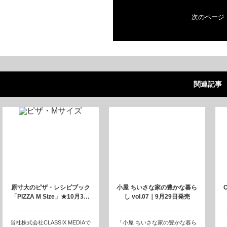
次のページ
関連記事
原寸大のピザ・レシピブック
小屋 ちいさな家の豊かな暮ら
「PIZZA M Size」★10月3…
し vol.07｜9月29日発売
当社株式会社CLASSIX MEDIAで
「小屋 ちいさな家の豊かな暮ら