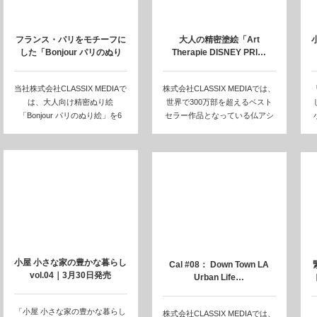
フランス・パリをモチーフに
大人の精密塗絵「Art
した「Bonjour パリのぬり
Therapie DISNEY PRI…
絵」★…
当社株式会社CLASSIX MEDIAで
株式会社CLASSIX MEDIAでは、
は、大人向け精密ぬり絵
世界で300万部を超えるベスト
「Bonjour パリのぬり絵」を6
セラー作品となっている仏アシ
月…
ェ…
小屋 小さな家の豊かな暮らし
Cal #08： Down Town LA
vol.04｜3月30日発売
Urban Life…
「小屋 小さな家の豊かな暮らし
株式会社CLASSIX MEDIAでは、