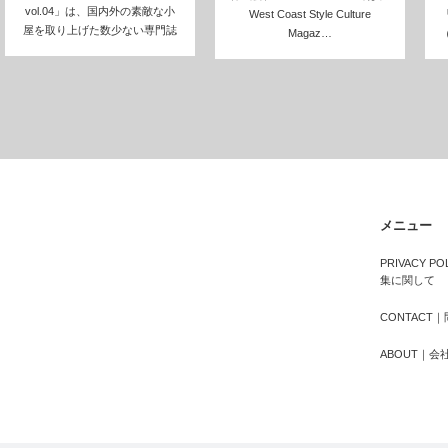
vol.04」は、国内外の素敵な小
West Coast Style Culture
屋を取り上げた数少ない専門誌
Magaz…
（
のひと…
メニュー
PRIVACY 
集に関して
CONTACT
ABOUT｜会