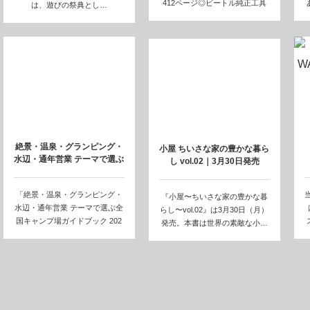
412ページ◎ビートル純正工具
は、遊びの祭典とし…
箱を模し…
絶景・温泉・グランピング・
小屋 ちいさな家の豊かな暮ら
水辺・通年営業 テーマで選ぶ
し vol.02｜3月30日発売
全国キャン…
「絶景・温泉・グランピング・
当
『小屋〜ちいさな家の豊かな暮
水辺・通年営業 テーマで選ぶ全
らし〜vol.02』は3月30日（月）
国キャンプ場ガイドブック 202
発売。本書は世界の素敵な小…
１-202…