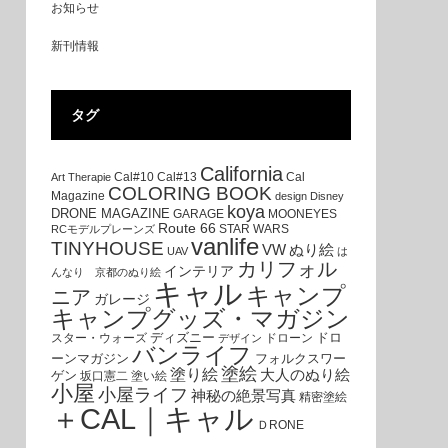
お知らせ
新刊情報
タグ
California
Cal#10
Cal#13
Cal
Art Therapie
COLORING BOOK
Magazine
design
Disney
koya
DRONE MAGAZINE
GARAGE
MOONEYES
Route 66
STAR WARS
RCモデルプレーンズ
vanlife
TINYHOUSE
VW
ぬり絵
UAV
は
カリフォル
インテリア
んなり 京都のぬり絵
キャル
キャンプ
ニア
ガレージ
キャンプグッズ・マガジン
ディズニー
ドロ
スター・ウォーズ
ドローン
デザイン
バンライフ
ーンマガジン
フォルクスワー
塗絵
塗り絵
大人のぬり絵
ゲン
坂口憲二
塗い絵
小屋
小屋ライフ
神秘の絶景写真
精密塗絵
＋CAL｜キャル
ＤRONE