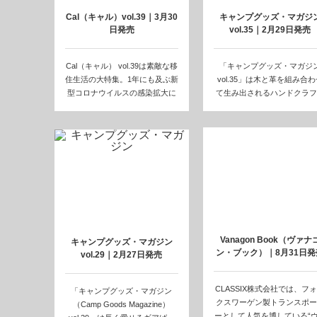
Cal（キャル）vol.39｜3月30
キャンプグッズ・マガジ
日発売
vol.35｜2月29日発売
Cal（キャル） vol.39は素敵な移
「キャンプグッズ・マガジ
住生活の大特集。1年にも及ぶ新
vol.35」は木と革を組み合わ
型コロナウイルスの感染拡大に
て生み出されるハンドクラフ
よ…
特集。3人の…
Vanagon Book（ヴァナ
キャンプグッズ・マガジン
ン・ブック）｜8月31日発
vol.29｜2月27日発売
CLASSIX株式会社では、フ
「キャンプグッズ・マガジン
クスワーゲン製トランスポー
（Camp Goods Magazine）
ーとして人気を博している“