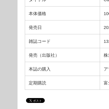
本体価格
1
発売日
2
雑誌コード
13
発売（出版社）
株
本誌の購入
ア
定期購読
富