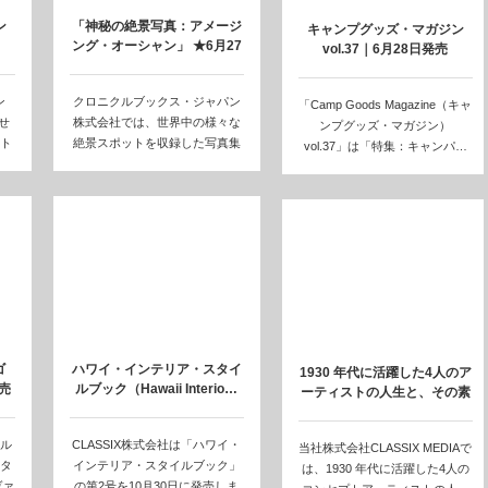
ン
「神秘の絶景写真：アメージ
キャンプグッズ・マガジン
ング・オーシャン」 ★6月27
vol.37｜6月28日発売
日発売
ン
クロニクルブックス・ジャパン
「Camp Goods Magazine（キャ
せ
株式会社では、世界中の様々な
ンプグッズ・マガジン）
ト
絶景スポットを収録した写真集
vol.37」は「特集：キャンパ…
「神秘の絶景写真…
ゴ
ハワイ・インテリア・スタイ
1930 年代に活躍した4人のア
売
ルブック（Hawaii Interio…
ーティストの人生と、その素
晴らし…
ォル
CLASSIX株式会社は「ハワイ・
当社株式会社CLASSIX MEDIAで
タ
インテリア・スタイルブック」
は、1930 年代に活躍した4人の
ヴァ
の第2号を10月30日に発売しま