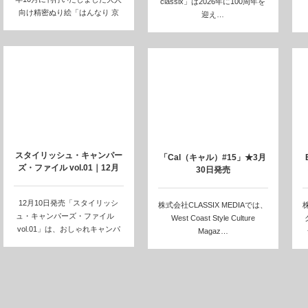
classix」は2026年に100周年を
向け精密ぬり絵「はんなり 京
迎え…
都…
スタイリッシュ・キャンパー
「Cal（キャル）#15」★3月
ズ・ファイル vol.01｜12月
30日発売
10…
12月10日発売「スタイリッシ
株式会社CLASSIX MEDIAでは、
株
ュ・キャンパーズ・ファイル
West Coast Style Culture
vol.01」は、おしゃれキャンパ
Magaz…
ー&am…